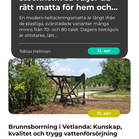
rätt matta för hem och
kontor
En modern heltäckningsmatta är långt ifrån
de plastiga, svårstädade varianter många
minns från 70- och 80-talet. Dagens textilgolv
är slitstarka, lätt...
12. apr
Tobias Hellman
10. apr
Brunnsborrning i Vetlanda: Kunskap,
kvalitet och trygg vattenförsörjning