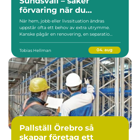
Sundsvall – säker
förvaring när du
behöver mer plats
När hem, jobb eller livssituation ändras
uppstår ofta ett behov av extra utrymme.
Kanske pågår en renovering, en separatio...
04. aug
Tobias Hellman
Pallställ Örebro så
skapar företag ett