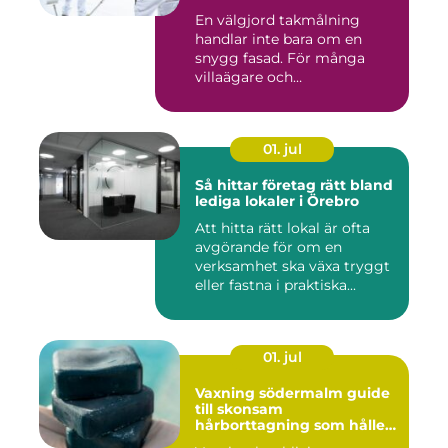
En välgjord takmålning
handlar inte bara om en
snygg fasad. För många
villaägare och
bostadsrättsför...
01. jul
Så hittar företag rätt bland
lediga lokaler i Örebro
Att hitta rätt lokal är ofta
avgörande för om en
verksamhet ska växa tryggt
eller fastna i praktiska...
01. jul
Vaxning södermalm guide
till skonsam
hårborttagning som håller
längre