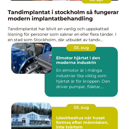
Tandimplantat i stockholm så fungerar
modern implantatbehandling
Tandimplantat har blivit en vanlig och uppskattad
lösning för personer som saknar en eller flera tänder. I
en stad som Stockholm, där utbudet av tandv...
03. aug
Elmotor hjärtat i den
moderna industrin
En elmotor är i många
industrier lika viktig som
hjärtat är för kroppen. Den
driver pumpar, fläktar,...
03. aug
Lösvirkeshus när huset
formas efter människan,
inte tvärtom