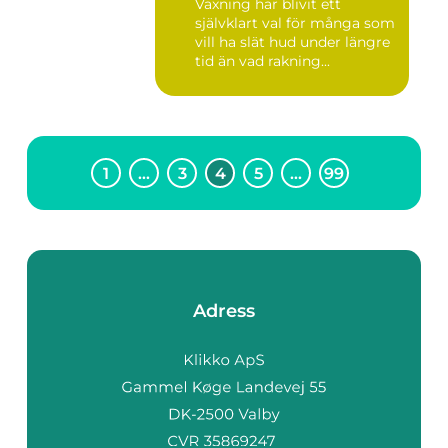
Vaxning har blivit ett
självklart val för många som
vill ha slät hud under längre
tid än vad rakning...
1
…
3
4
5
…
99
Adress