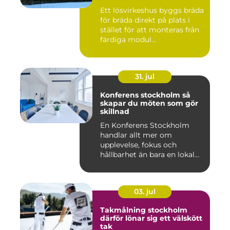
Ett lösvirkeshus byggs bräda
för bräda direkt på plats i
stället för att monteras från
färdiga modul...
31. jul
Konferens stockholm så
skapar du möten som gör
skillnad
En Konferens Stockholm
handlar allt mer om
upplevelse, fokus och
hållbarhet än bara en lokal
med sto...
03. jul
Takmålning stockholm
därför lönar sig ett välskött
tak